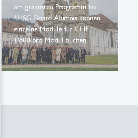
am gesamten Programm teil
*HSG Board Alumnis können
einzelne Module für CHF
1’800 pro Modul buchen.