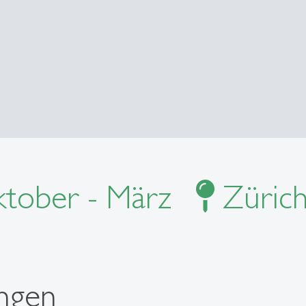
tober - März
Zürich
ngen