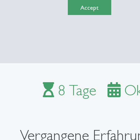
Accept
8 Tage
Ok
Vergangene Erfahru