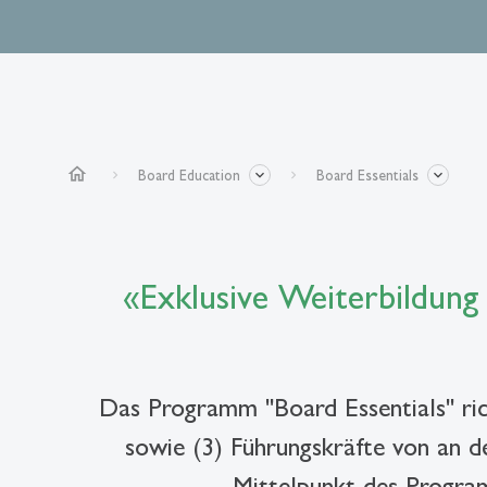
home
Board Education
Board Essentials
«Exklusive Weiterbildung 
Das Programm "Board Essentials" rich
sowie (3) Führungskräfte von an d
Mittelpunkt des Progra