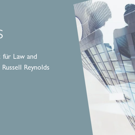
s
t für Law and
 Russell Reynolds