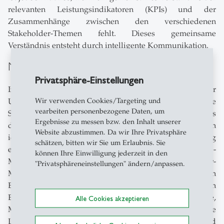
relevanten Leistungsindikatoren (KPIs) und der
Zusammenhänge zwischen den verschiedenen
Stakeholder-Themen fehlt. Dieses gemeinsame
Verständnis entsteht durch intelligente Kommunikation.
Meinungsbeitrag
Privatsphäre-Einstellungen
In einer gemeinsamen Studie von PwC Schweiz und der
Wir verwenden Cookies/Targeting und
Universität St.Gallen haben wir analysiert, wie integrierte
vearbeiten personenbezogene Daten, um
Schweizer Unternehmen denken und handeln. Auf Basis
Ergebnisse zu messen bzw. den Inhalt unserer
der Studienergebnisse haben wir Erfolgsfaktoren
Website abzustimmen. Da wir Ihre Privatsphäre
identifiziert und Empfehlungen für die Implementierung
schätzen, bitten wir Sie um Erlaubnis. Sie
eines effizienten und modernen Performance-
können Ihre Einwilligung jederzeit in den
Management-Systems sowie eines Stakeholder-
"Privatsphäreneinstellungen" ändern/anpassen.
Managements entwickelt, die auf noch bestehenden
Erwartungslücken beruhen. Die Studie richtete sich an
Entscheidungsträger und somit an Finanzvorstände,
Alle Cookies akzeptieren
Mitglieder:innen der Geschäftsführung sowie an die
Leitenden der Bereiche Finanzen, Controlling und