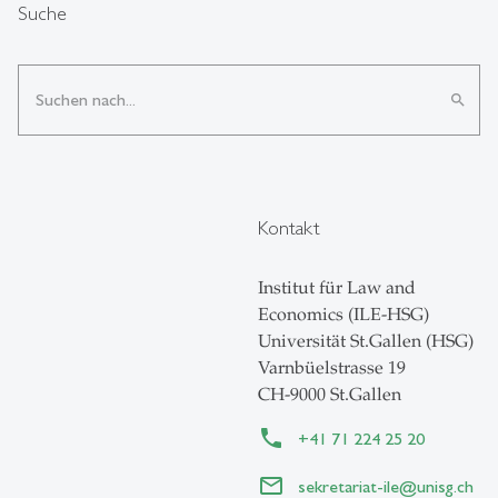
Suche
search
Kontakt
Institut für Law and
Economics (ILE-HSG)
Universität St.Gallen (HSG)
Varnbüelstrasse 19
CH-9000 St.Gallen
+41 71 224 25 20
sekretariat-ile
@
unisg.ch