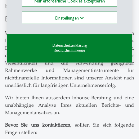
Nur erforderliche Cookies akzeptieren
Rechnungswesen führender Schweizer Unternehmen.
Beratung
Einstellungen
Wir unterstützen Sie bei der Etablierung von integriertem
Denken, Handeln und Berichten in Ihrem Unternehmen.
Datenschutzerklärung
Ein gut strukturierter Bericht ist zwar wünschenswert,
Rechtliche Hinweise
doch ein schlüssiger Prozess zur Bestimmung der
Wesentlichkeit und die Anwendung geeigneter
Rahmenwerke und Managementinstrumente für
nichtfinanzielle Informationen sind unserer Ansicht nach
unerlässlich für langfristigen Unternehmenserfolg.
Wir bieten Ihnen ausserdem Inhouse-Beratung und eine
unabhängige Analyse Ihres aktuellen Berichts- und
Managementansatzes an.
Bevor Sie uns kontaktieren
, sollten Sie sich folgende
Fragen stellen: